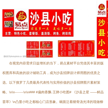
在视觉内容需求日益增长的当下，易点素材平台凭借其丰富的版
权图库和高效的设计辅助工具，成为沙县招牌设计师用图的优质之
选。以下搜罗了几类最具代表性与实用价值的沙县招牌图片素材策
略。\n\n-------\n\n### #扁肉香飘·王牌小吃图# 《沙县之星 ——鲜品
荟萃》\n凸显小吃之都核心门店形象。碗面泛着猪骨汤光泽的现做柳