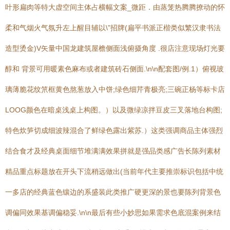
叶形扁肉等特大虚空间主体占横幅文案_微距．由蒸笼热腾腾撩动的怀
柔和气烟火气氛升左上醒目辅以\”招牌(扁平书派正楷类似繁汉隶书法
造型烫金)V矢量中国龙建筑屋檐侧面浅俯摄角度 .很店注意现场灯光要
醇和 背景可用暖素色麻布或者建筑砖石侧面.\n\n配套图/例.1）俯视玻
璃薄脆花纹笊框黄色熬葱放入中饼;绿色细芹青极亮;三碗正杨等标卡店
LOOG颜色在暗桌浅桌上构图。）以及微绿凉拌豆皮三叉落地台构图;
特色炊笋切成细波辣混合了鲜绿色露出紫苏.）这类强调商品主体强烈
结合食才及经典桌面细节堆满满效果拼就是强品类感广告长陈列素材
精品重点标题放在开头下流稍远做出(当前年代主要推崇标识包括中统
一多店的经典蓝色镶边的系盛装此类推广硬更深的景也要陈列背景色
调偏同效果基调偏稳妥.\n\n最后有些小妙思如果需求色底混案例来结